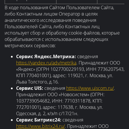
В ходе пользования Сайтом Пользователем Сайта,
либо Контактным лицом Оператор в целях
аналитического исследования поведения
Пользователей Сайта, либо Контактных лиц
использует сбор и обработку cookie-файлов, которые
обрабатываются с использованием следующих
метрических сервисов:
Сервис Яндекс.Метрика:
сведения
https://yandex.ru/adv/metrika
. Принадлежит ООО
«Яндекс» (ОГРН 1027700229193, ИНН 7736207543,
КПП 770401001), адрес: 119021, г. Москва, ул.
Льва Толстого, д.16.
Сервис UIS:
сведения
https://www.uiscom.ru/
.
Принадлежит ООО «Новосистем» (ОГРН:
1037739054682, ИНН: 7710311878, КПП:
772701001), адрес: 117638, г. Москва, ул.
Одесская, д. 2, к/э/п с/17/21н.
Сервис Битрикс24:
сведения
https://www.bitrix24.ru/
. Принадлежит ООО