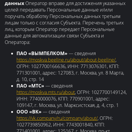
данных
Оператор вправе для достижения указанных
целей передавать Персональные данные и/или
поручать обработку Персональных данных третьим
лицам только с согласия Субъекта. Перечень третьих
лиц, которым Оператор передает Персональные
данные для автоматизации связи Субъекта и
Оператора:
ПАО «ВЫМПЕЛКОМ»
— сведения
https://moskva.beeline.ru/about/about-beeline/
,
ОГРН: 1027700166636, ИНН: 7713076301, КПП:
771301001, адрес: 127083, г. Москва, ул. 8 Марта,
д. 10, стр. 14
ПАО «МТС»
— сведения
https://moskva.mts.ru/about
, ОГРН: 1027700149124,
ИНН: 7740000076, КПП: 770901001, адрес:
109147, г. Москва, ул. Марксистская, д. 4, стр. 1
ООО «ВК»
— сведения
https://vk.company/ru/company/about/
, ОГРН:
1027739850962, ИНН: 7743001840, КПП:
771401001, адрес: 125167, г. Москва, пр-кт